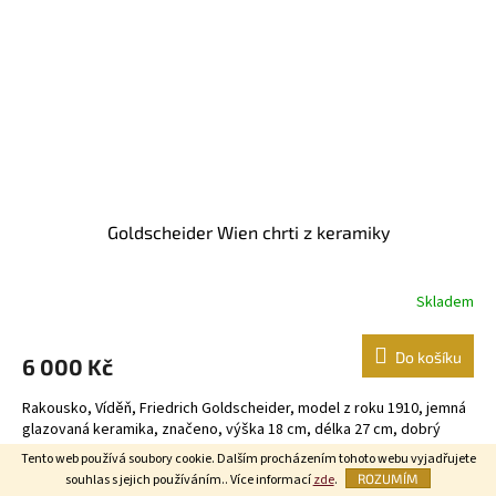
Goldscheider Wien chrti z keramiky
Skladem
Do košíku
6 000 Kč
Rakousko, Víděň, Friedrich Goldscheider, model z roku 1910, jemná
glazovaná keramika, značeno, výška 18 cm, délka 27 cm, dobrý
stav.
Tento web používá soubory cookie. Dalším procházením tohoto webu vyjadřujete
souhlas s jejich používáním.. Více informací
zde
.
ROZUMÍM