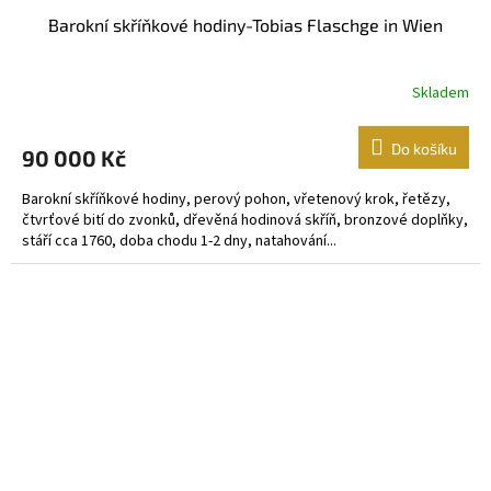
Barokní skříňkové hodiny-Tobias Flaschge in Wien
Skladem
Do košíku
90 000 Kč
Barokní skříňkové hodiny, perový pohon, vřetenový krok, řetězy,
čtvrťové bití do zvonků, dřevěná hodinová skříň, bronzové doplňky,
stáří cca 1760, doba chodu 1-2 dny, natahování...