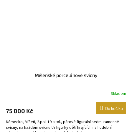
Míšeňské porcelánové svícny
Skladem
Do košíku
75 000 Kč
Německo, Míšeň, 2.pol. 19. stol., párové figurální sedmi ramenné
svícny, na každém svícnu tři figurky dětí hrajících na hudební