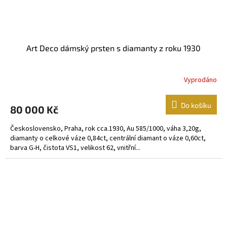
Art Deco dámský prsten s diamanty z roku 1930
Vyprodáno
Do košíku
80 000 Kč
Československo, Praha, rok cca.1930, Au 585/1000, váha 3,20g,
diamanty o celkové váze 0,84ct, centrální diamant o váze 0,60ct,
barva G-H, čistota VS1, velikost 62, vnitřní...