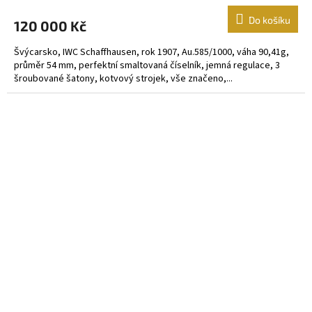
Do košíku
120 000 Kč
Švýcarsko, IWC Schaffhausen, rok 1907, Au.585/1000, váha 90,41g,
průměr 54 mm, perfektní smaltovaná číselník, jemná regulace, 3
šroubované šatony, kotvový strojek, vše značeno,...