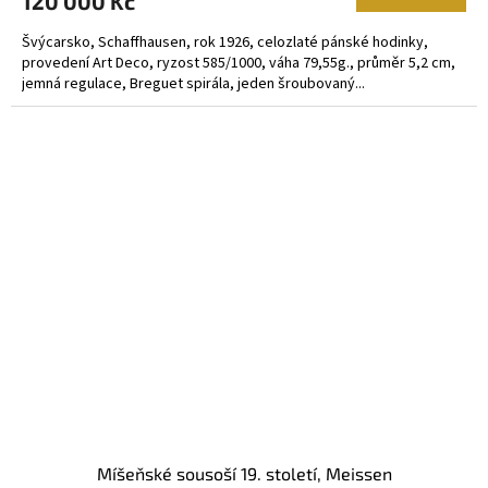
120 000 Kč
Švýcarsko, Schaffhausen, rok 1926, celozlaté pánské hodinky,
provedení Art Deco, ryzost 585/1000, váha 79,55g., průměr 5,2 cm,
jemná regulace, Breguet spirála, jeden šroubovaný...
Míšeňské sousoší 19. století, Meissen