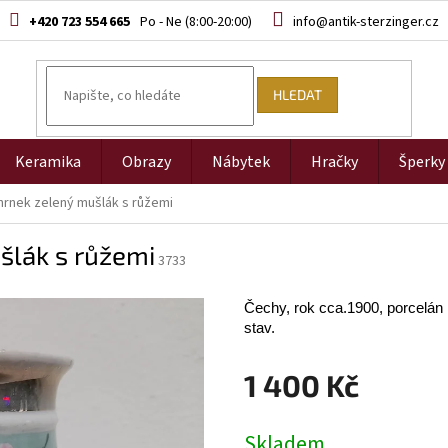
+420 723 554 665
info@antik-sterzinger.cz
HLEDAT
Keramika
Obrazy
Nábytek
Hračky
Šperky
hrnek zelený mušlák s růžemi
šlák s růžemi
3733
Čechy, rok cca.1900, porcelán
stav.
1 400 Kč
Měrná
Skladem
cena: