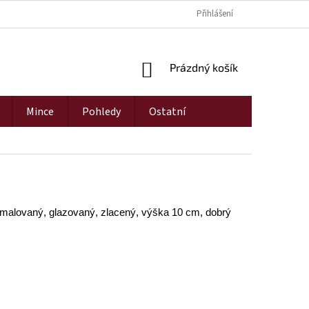
Přihlášení
NÁKUPNÍ
Prázdný košík
KOŠÍK
Mince
Pohledy
Ostatní
 malovaný, glazovaný, zlacený, výška 10 cm, dobrý