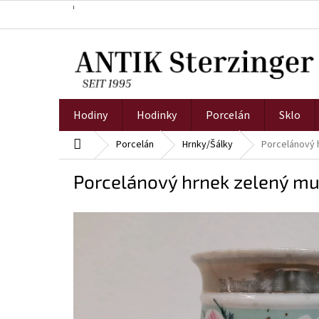
Přejít
na
obsah
Hodiny
Hodinky
Porcelán
Sklo
Domů
Porcelán
Hrnky/Šálky
Porcelánový 
Porcelánový hrnek zelený mu