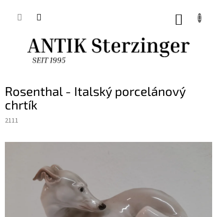
Přejít
na
NÁKUP
obsah
KOŠÍK
Rosenthal - Italský porcelánový
chrtík
2111