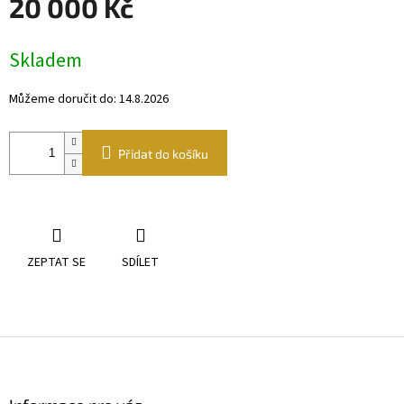
20 000 Kč
Měrná
Skladem
cena:
Můžeme doručit do:
14.8.2026
Přidat do košíku
ZEPTAT SE
SDÍLET
Z
á
p