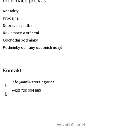
a
Informace pro vás
t
Kontakty
í
Prodejna
Doprava a platba
Reklamace a vrácení
Obchodní podmínky
Podmínky ochrany osobních údajů
Kontakt
info
@
antik-sterzinger.cz
+420 723 554 665
Vytvořil Shoptet