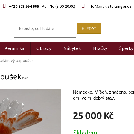
+420 723 554 665
info@antik-sterzinger.cz
HLEDAT
Keramika
Obrazy
Nábytek
Hračky
Šperky
rcelánový papoušek
poušek
646
Německo, Míšeň, značeno, por
cm, velmi dobrý stav.
25 000 Kč
Měrná
Skladem
cena: