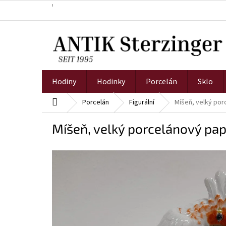
Přejít
na
obsah
Hodiny
Hodinky
Porcelán
Sklo
Domů
Porcelán
Figurální
Míšeň, velký po
Míšeň, velký porcelánový pa