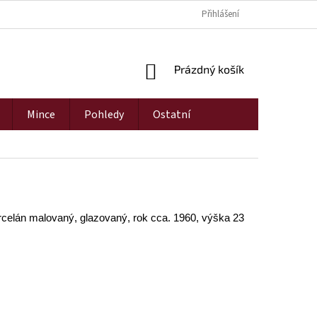
Přihlášení
NÁKUPNÍ
Prázdný košík
KOŠÍK
Mince
Pohledy
Ostatní
celán malovaný, glazovaný, rok cca. 1960, výška 23