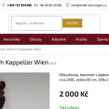
+420 723 554 665
info@antik-sterzinger.cz
HLEDAT
Keramika
Obrazy
Nábytek
Hračky
Šperky
tr, Heinrich Kappeller Wien
ch Kappeller Wien
2619
Dřevořezba, barometr s teplom
cca.1930, výška 60 cm, šířka 
2 000 Kč
Měrná
Skladem
cena: