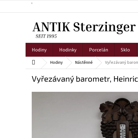
Přejít
na
obsah
Hodiny
Hodinky
Porcelán
Sklo
Domů
Hodiny
Nástěnné
Vyřezávaný barome
Vyřezávaný barometr, Heinri