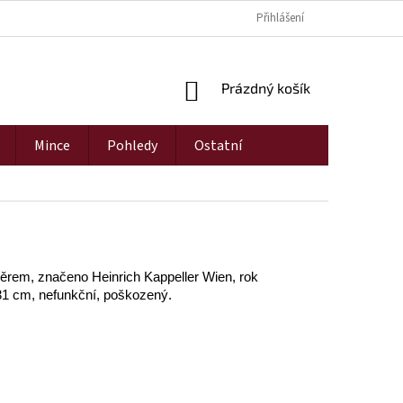
Přihlášení
NÁKUPNÍ
Prázdný košík
KOŠÍK
Mince
Pohledy
Ostatní
ěrem, značeno Heinrich Kappeller Wien, rok
31 cm, nefunkční, poškozený.