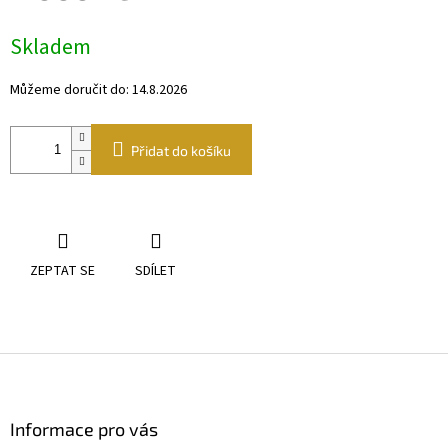
Měrná
Skladem
cena:
Můžeme doručit do:
14.8.2026
Přidat do košíku
ZEPTAT SE
SDÍLET
Z
á
p
a
Informace pro vás