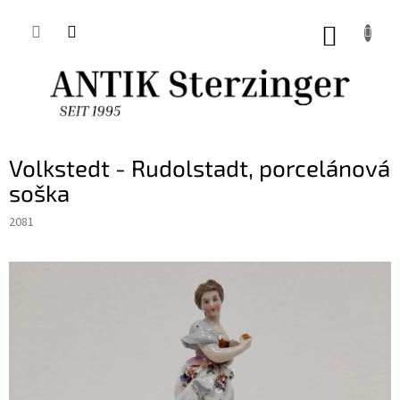
Přejít
na
NÁKUP
obsah
KOŠÍK
Volkstedt - Rudolstadt, porcelánová
soška
2081