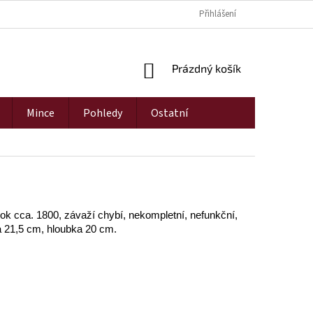
Přihlášení
NÁKUPNÍ
Prázdný košík
KOŠÍK
Mince
Pohledy
Ostatní
rok cca. 1800, závaží chybí, nekompletní, nefunkční,
 21,5 cm, hloubka 20 cm.