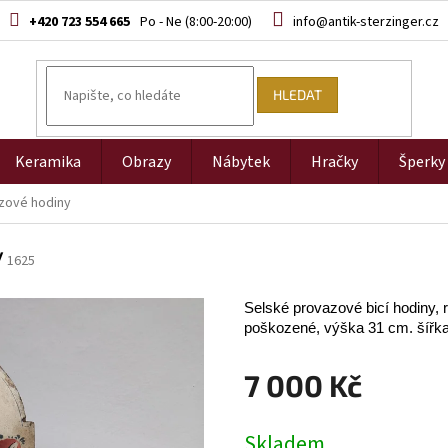
+420 723 554 665
info@antik-sterzinger.cz
HLEDAT
Keramika
Obrazy
Nábytek
Hračky
Šperky
azové hodiny
y
1625
Selské provazové bicí hodiny, 
poškozené, výška 31 cm. šířka
7 000 Kč
Měrná
Skladem
cena: