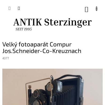
Přejít
na
NÁKUP
obsah
KOŠÍK
Velký fotoaparát Compur
Jos.Schneider-Co-Kreuznach
4377