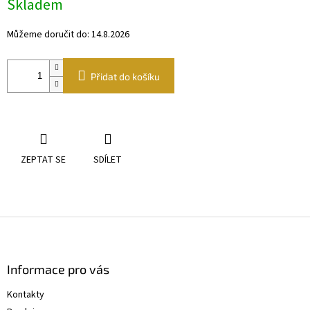
Skladem
cena:
Můžeme doručit do:
14.8.2026
Přidat do košíku
ZEPTAT SE
SDÍLET
Z
á
p
a
Informace pro vás
t
Kontakty
í