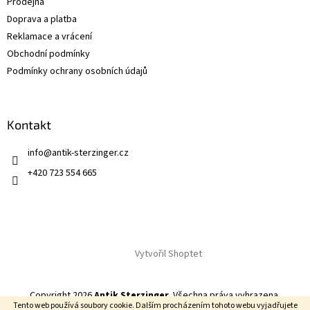
Prodejna
Doprava a platba
Reklamace a vrácení
Obchodní podmínky
Podmínky ochrany osobních údajů
Kontakt
info
@
antik-sterzinger.cz
+420 723 554 665
Vytvořil Shoptet
Copyright 2026
Antik Sterzinger
. Všechna práva vyhrazena.
Tento web používá soubory cookie. Dalším procházením tohoto webu vyjadřujete