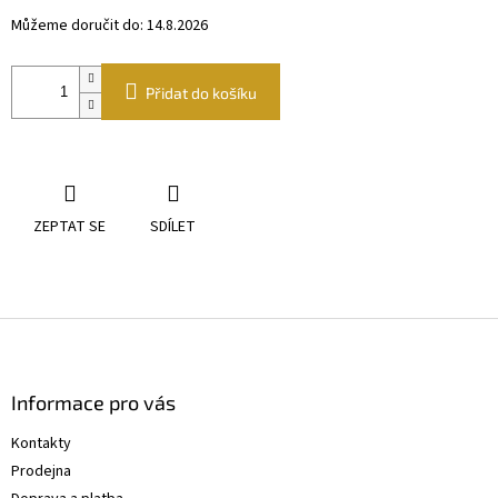
Můžeme doručit do:
14.8.2026
Přidat do košíku
ZEPTAT SE
SDÍLET
Z
á
p
a
Informace pro vás
t
Kontakty
í
Prodejna