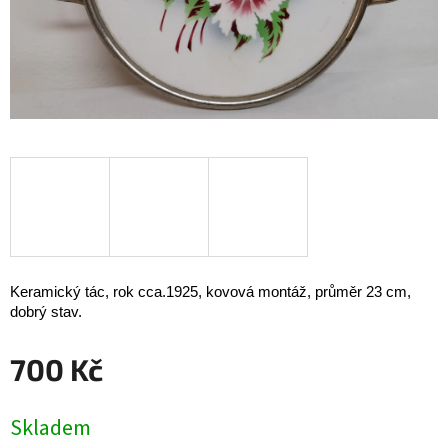
Keramický tác, rok cca.1925, kovová montáž, průměr 23 cm,
dobrý stav.
700 Kč
Měrná
Skladem
cena: