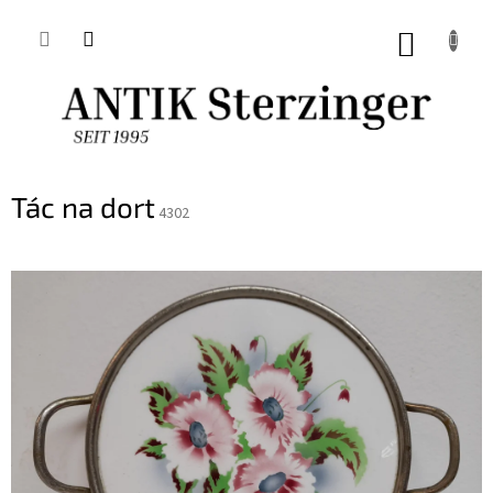
Přejít
na
NÁKUP
obsah
KOŠÍK
Tác na dort
4302