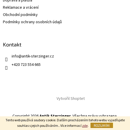
Doprava a platba
Reklamace a vrácení
Obchodní podmínky
Podmínky ochrany osobních údajů
Kontakt
info
@
antik-sterzinger.cz
+420 723 554 665
Vytvořil Shoptet
Copyright 2026
Antik Sterzinger
. Všechna práva vyhrazena.
Tento web používá soubory cookie. Dalším procházením tohoto webu vyjadřujete
souhlas s jejich používáním.. Více informací
zde
.
ROZUMÍM