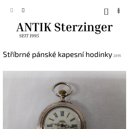
Přejít
na
NÁKUP
obsah
KOŠÍK
Stříbrné pánské kapesní hodinky
2895