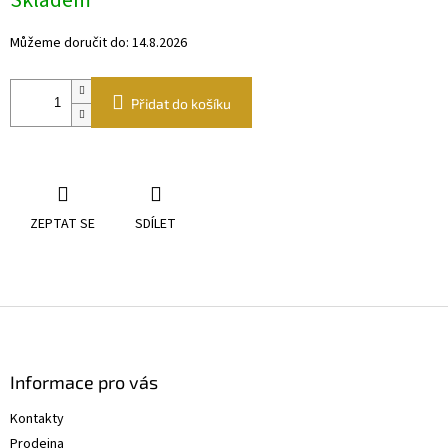
Skladem
Můžeme doručit do:
14.8.2026
Přidat do košíku
ZEPTAT SE
SDÍLET
Z
á
p
a
Informace pro vás
t
Kontakty
í
Prodejna