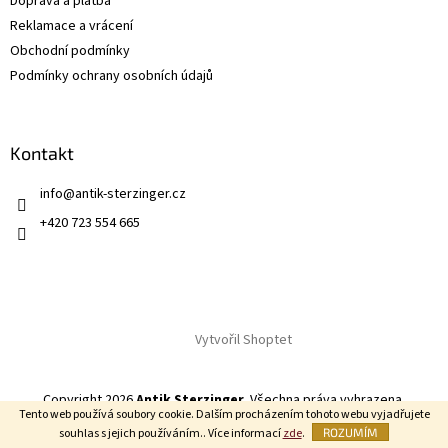
Doprava a platba
Reklamace a vrácení
Obchodní podmínky
Podmínky ochrany osobních údajů
Kontakt
info
@
antik-sterzinger.cz
+420 723 554 665
Vytvořil Shoptet
Copyright 2026
Antik Sterzinger
. Všechna práva vyhrazena.
Tento web používá soubory cookie. Dalším procházením tohoto webu vyjadřujete
souhlas s jejich používáním.. Více informací
zde
.
ROZUMÍM