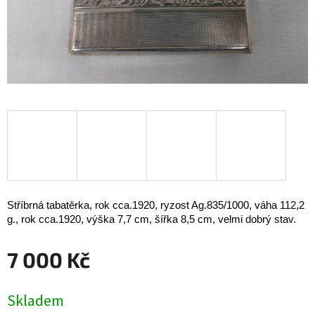
Stříbrná tabatěrka, rok cca.1920, ryzost Ag.835/1000, váha 112,2
g., rok cca.1920, výška 7,7 cm, šířka 8,5 cm, velmi dobrý stav.
7 000 Kč
Měrná
Skladem
cena: