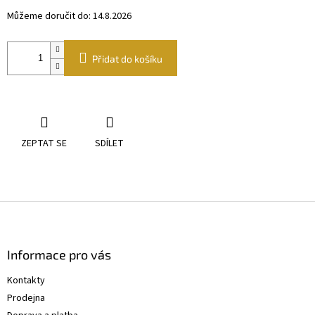
Můžeme doručit do:
14.8.2026
Přidat do košíku
ZEPTAT SE
SDÍLET
Z
á
p
a
Informace pro vás
t
Kontakty
í
Prodejna