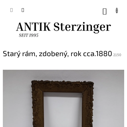
Přejít
na
NÁKUP
obsah
KOŠÍK
Starý rám, zdobený, rok cca.1880
2150