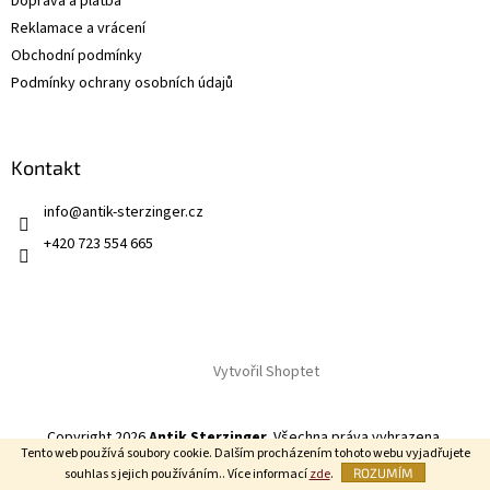
Doprava a platba
Reklamace a vrácení
Obchodní podmínky
Podmínky ochrany osobních údajů
Kontakt
info
@
antik-sterzinger.cz
+420 723 554 665
Vytvořil Shoptet
Copyright 2026
Antik Sterzinger
. Všechna práva vyhrazena.
Tento web používá soubory cookie. Dalším procházením tohoto webu vyjadřujete
souhlas s jejich používáním.. Více informací
zde
.
ROZUMÍM