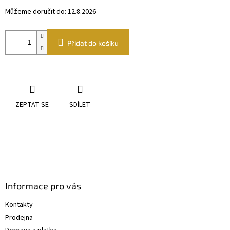
Můžeme doručit do:
12.8.2026
Přidat do košíku
ZEPTAT SE
SDÍLET
Z
á
p
a
Informace pro vás
t
Kontakty
í
Prodejna