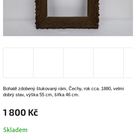
Bohatě zdobený štukovaný rám, Čechy, rok cca. 1880, velmi
dobrý stav, výška 55 cm, šířka 46 cm.
1 800 Kč
Měrná
Skladem
cena: