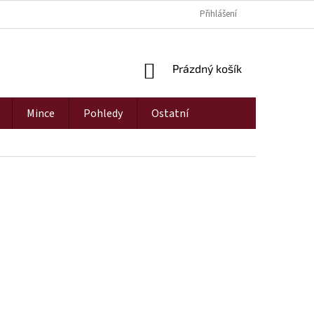
Přihlášení
NÁKUPNÍ
Prázdný košík
KOŠÍK
Mince
Pohledy
Ostatní