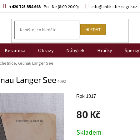
+420 723 554 665
info@antik-sterzinger.cz
HLEDAT
Keramika
Obrazy
Nábytek
Hračky
Šperky
achetnice, Grünau Langer See
ünau Langer See
4092
Rok 1917
80 Kč
Měrná
Skladem
cena: