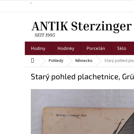
Přejít
na
obsah
Hodiny
Hodinky
Porcelán
Sklo
Domů
Pohledy
Německo
Starý pohled pl
Starý pohled plachetnice, Gr