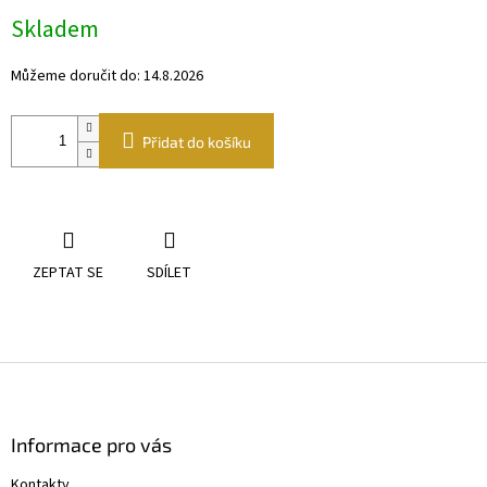
Měrná
Skladem
cena:
Můžeme doručit do:
14.8.2026
Přidat do košíku
ZEPTAT SE
SDÍLET
Z
á
p
a
Informace pro vás
t
Kontakty