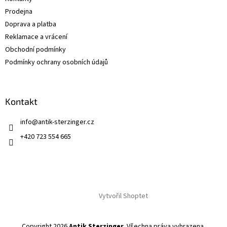
í
Prodejna
Doprava a platba
Reklamace a vrácení
Obchodní podmínky
Podmínky ochrany osobních údajů
Kontakt
info
@
antik-sterzinger.cz
+420 723 554 665
Vytvořil Shoptet
Copyright 2026
Antik Sterzinger
. Všechna práva vyhrazena.