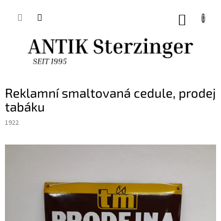
Přejít
na
NÁKUP
obsah
KOŠÍK
Reklamní smaltovaná cedule, prodej
tabáku
1922