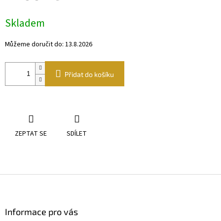
Měrná
Skladem
cena:
Můžeme doručit do:
13.8.2026
Přidat do košíku
ZEPTAT SE
SDÍLET
Z
á
p
a
Informace pro vás