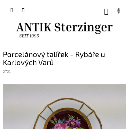
Přejít
na
NÁKUP
obsah
KOŠÍK
Porcelánový talířek - Rybáře u
Karlových Varů
2721