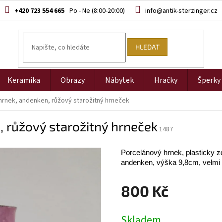
+420 723 554 665
info@antik-sterzinger.cz
HLEDAT
Keramika
Obrazy
Nábytek
Hračky
Šperky
hrnek, andenken, růžový starožitný hrneček
 růžový starožitný hrneček
1487
Porcelánový hrnek, plasticky z
andenken, výška 9,8cm, velmi 
800 Kč
Měrná
Skladem
cena: