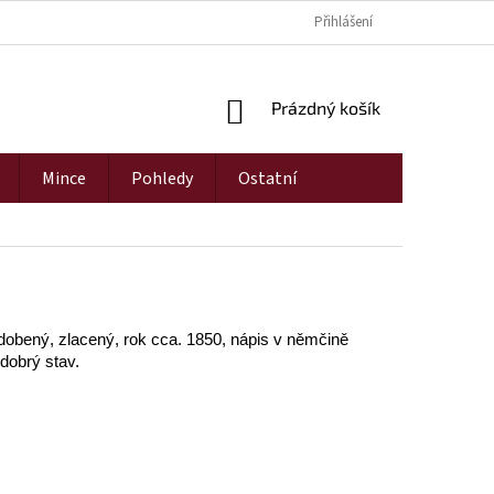
Přihlášení
NÁKUPNÍ
Prázdný košík
KOŠÍK
Mince
Pohledy
Ostatní
dobený, zlacený, rok cca. 1850, nápis v němčině
dobrý stav.