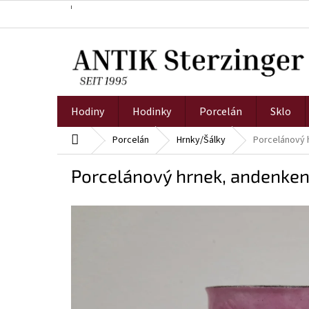
Přejít
na
obsah
Hodiny
Hodinky
Porcelán
Sklo
Domů
Porcelán
Hrnky/Šálky
Porcelánový 
Porcelánový hrnek, andenken,