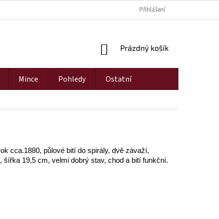
Přihlášení
NÁKUPNÍ
Prázdný košík
KOŠÍK
Mince
Pohledy
Ostatní
k cca.1880, půlové bití do spirály, dvě závaží,
šířka 19,5 cm, velmi dobrý stav, chod a bití funkční.