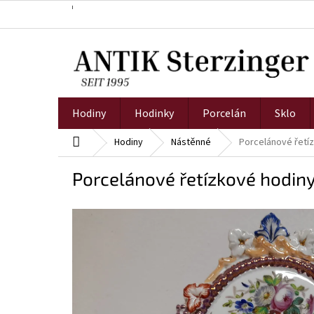
Přejít
na
obsah
Hodiny
Hodinky
Porcelán
Sklo
Domů
Hodiny
Nástěnné
Porcelánové řetí
Porcelánové řetízkové hodin