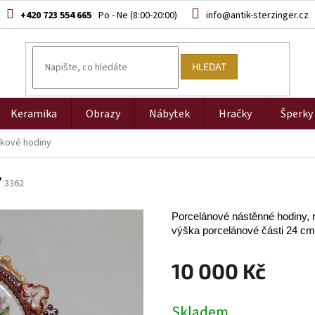
+420 723 554 665
info@antik-sterzinger.cz
HLEDAT
Keramika
Obrazy
Nábytek
Hračky
Šperky
zkové hodiny
y
3362
Porcelánové nástěnné hodiny, ro
výška porcelánové části 24 cm, 
10 000 Kč
Měrná
Skladem
cena: