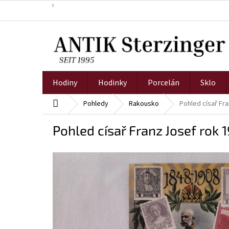
Přejít
na
obsah
Hodiny
Hodinky
Porcelán
Sklo
Domů
Pohledy
Rakousko
Pohled císař Fr
Pohled císař Franz Josef rok 