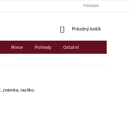
Přihlášení
NÁKUPNÍ
Prázdný košík
KOŠÍK
Mince
Pohledy
Ostatní
f, známka, razítko.