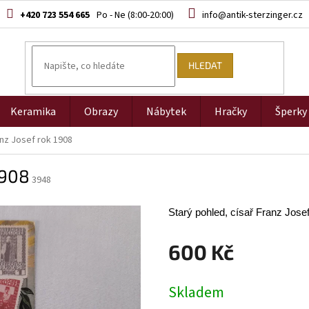
+420 723 554 665
info@antik-sterzinger.cz
HLEDAT
Keramika
Obrazy
Nábytek
Hračky
Šperky
anz Josef rok 1908
1908
3948
Starý pohled, císař Franz Jose
600 Kč
Měrná
Skladem
cena: