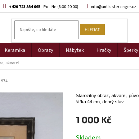
+420 723 554 665
info@antik-sterzinger.cz
HLEDAT
Keramika
Obrazy
Nábytek
Hračky
Šperky
na, akvarel
974
Starožitný obraz, akvarel, pův
šířka 44 cm, dobrý stav.
1 000 Kč
Měrná
Skladem
cena: