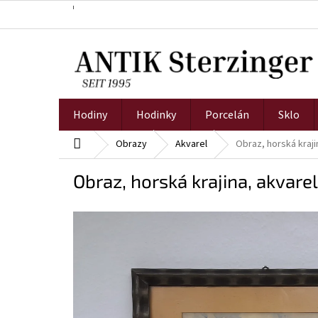
Přejít
na
obsah
Hodiny
Hodinky
Porcelán
Sklo
Domů
Obrazy
Akvarel
Obraz, horská kraji
Obraz, horská krajina, akvarel