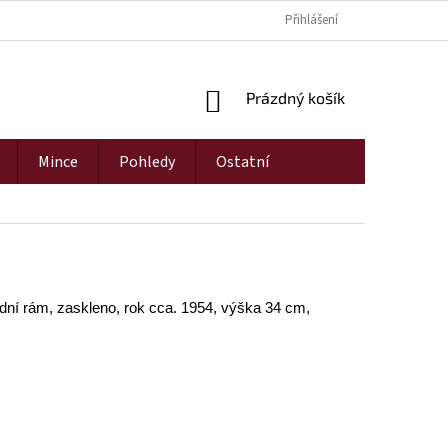
Přihlášení
NÁKUPNÍ
Prázdný košík
KOŠÍK
Mince
Pohledy
Ostatní
odní rám, zaskleno, rok cca. 1954, výška 34 cm,