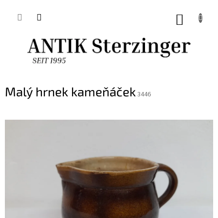
Přejít
na
NÁKUP
obsah
KOŠÍK
Malý hrnek kameňáček
3446