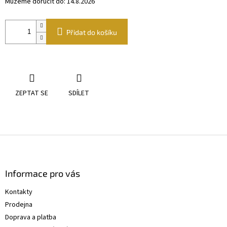
Můžeme doručit do:
14.8.2026
Přidat do košíku
ZEPTAT SE
SDÍLET
Z
á
p
a
Informace pro vás
t
Kontakty
í
Prodejna
Doprava a platba