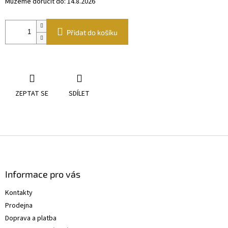
Můžeme doručit do:
14.8.2026
Přidat do košíku
ZEPTAT SE
SDÍLET
Z
á
p
a
Informace pro vás
t
Kontakty
í
Prodejna
Doprava a platba