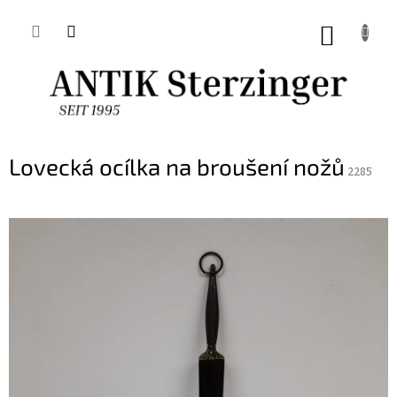
Přejít
na
NÁKUP
obsah
KOŠÍK
Lovecká ocílka na broušení nožů
2285