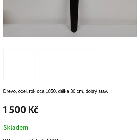
Dřevo, ocel, rok cca.1850, délka 36 cm, dobrý stav.
1 500 Kč
Měrná
Skladem
cena: