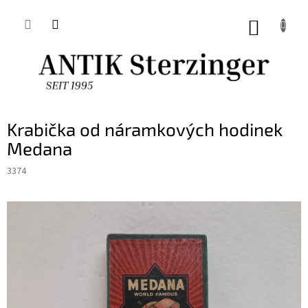
Přejít
na
NÁKUP
obsah
KOŠÍK
Krabička od náramkových hodinek
Medana
3374