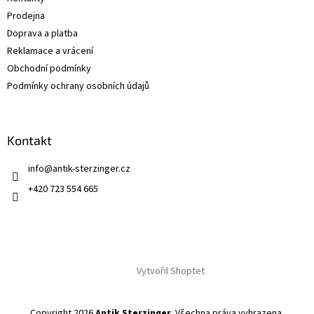
í
Prodejna
Doprava a platba
Reklamace a vrácení
Obchodní podmínky
Podmínky ochrany osobních údajů
Kontakt
info
@
antik-sterzinger.cz
+420 723 554 665
Vytvořil Shoptet
Copyright 2026
Antik Sterzinger
. Všechna práva vyhrazena.