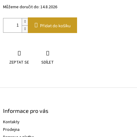
Můžeme doručit do:
14.8.2026
Přidat do košíku
ZEPTAT SE
SDÍLET
Z
á
p
a
Informace pro vás
t
Kontakty
í
Prodejna