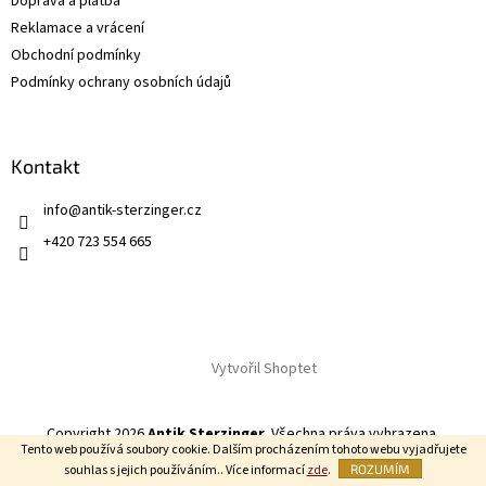
Doprava a platba
Reklamace a vrácení
Obchodní podmínky
Podmínky ochrany osobních údajů
Kontakt
info
@
antik-sterzinger.cz
+420 723 554 665
Vytvořil Shoptet
Copyright 2026
Antik Sterzinger
. Všechna práva vyhrazena.
Tento web používá soubory cookie. Dalším procházením tohoto webu vyjadřujete
souhlas s jejich používáním.. Více informací
zde
.
ROZUMÍM