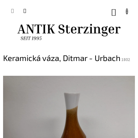
Přejít
na
NÁKUP
obsah
KOŠÍK
Keramická váza, Ditmar - Urbach
1802