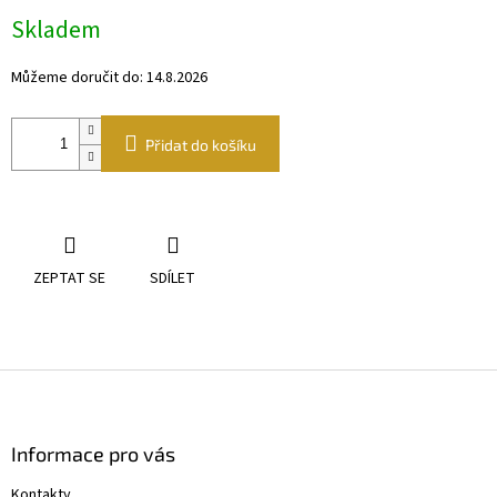
Měrná
Skladem
cena:
Můžeme doručit do:
14.8.2026
Přidat do košíku
ZEPTAT SE
SDÍLET
Z
á
p
a
Informace pro vás
t
Kontakty