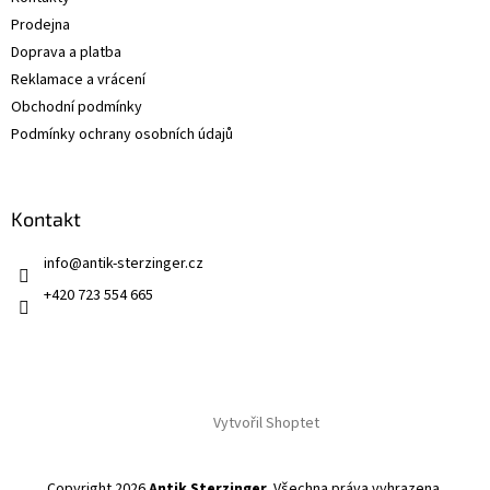
í
Prodejna
Doprava a platba
Reklamace a vrácení
Obchodní podmínky
Podmínky ochrany osobních údajů
Kontakt
info
@
antik-sterzinger.cz
+420 723 554 665
Vytvořil Shoptet
Copyright 2026
Antik Sterzinger
. Všechna práva vyhrazena.