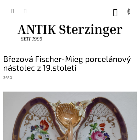
Přejít
na
NÁKUP
obsah
KOŠÍK
Březová Fischer-Mieg porcelánový
nástolec z 19.století
3630