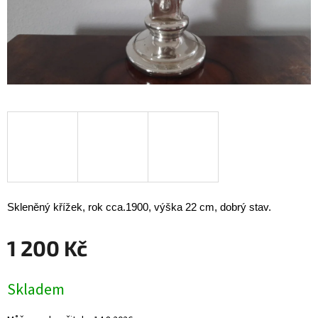
Skleněný křížek, rok cca.1900, výška 22 cm, dobrý stav.
1 200 Kč
Měrná
Skladem
cena: