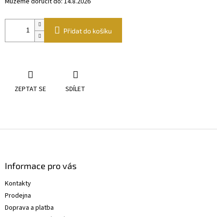
Můžeme doručit do:
14.8.2026
Přidat do košíku
ZEPTAT SE
SDÍLET
Z
á
p
a
Informace pro vás
t
Kontakty
í
Prodejna
Doprava a platba