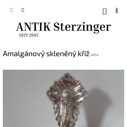
Přejít
na
NÁKUP
obsah
KOŠÍK
Amalgánový skleněný kříž
4434